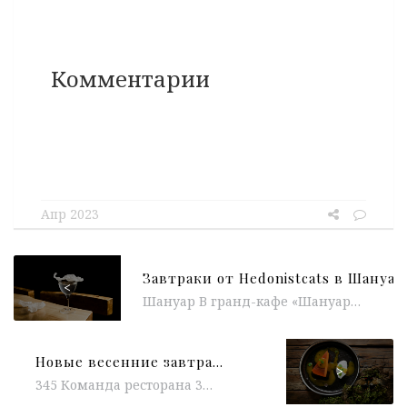
Комментарии
Апр 2023
<
Шануар В гранд-кафе «Шануар» запустили завтраки во французском стиле. По этому случаю в ресторане стартует коллаборация le petit dejeuner Hedonistcats X...
Новые весенние завтраки в Москве. Часть 2
>
345 Команда ресторана 345 обновила меню завтраков. Во многие блюда добавили классические итальянские ингредиенты, такие как: трюфель, страчателла и мортаделла....