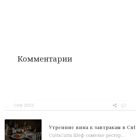
Комментарии
Сен 2023
<
CuttaCutta Шеф-сомелье ресторана CuttaCutta Сармат Габараев подобрал легкие утренние вина к хитам завтраков в специальном меню — How to pair...