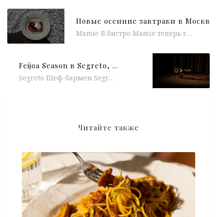
<
Mamie В бистро Mamie теперь готовят завтраки каждый день с 8 утра. Бренд-шеф Дан Мирон и шеф-повар Александр Шуба рекомендуют...
Feijoa Season в Segreto, коллаборация Uilliam’s x Flame, трюфель в Strelka Bar, ужин CuttaCutta x Жажда Крови, арт-круассан от Eleven, спешл-меню «Кухни регионов Китая» в Mr. Lee
>
Segreto Шеф-бармен Segreto Михаил Орлов открывает Feijoa Season и представляет три новые вариации коктейлей с главным гастрогероем сезона – фейхоа....
Читайте также