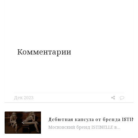
Комментарии
Дек 2023
<
Московский бренд ISTINELLE выпустил дебютную презентационную капсулу ISTINA. В линейку вошли carry over-модели: минималистичные платья-мини в бельевом стиле, полупрозрачные кейпы...