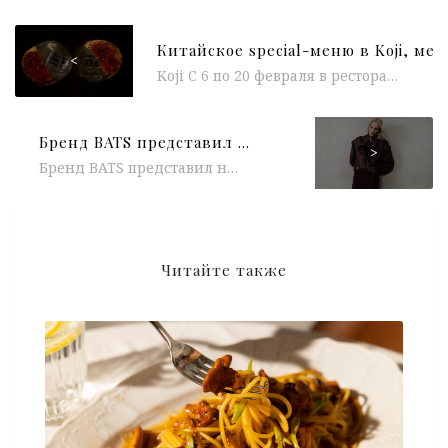
<
Koji С 6 по 20 февраля в ресторане Koji действует special-меню в честь китайского Нового года от тандема шеф-повара Василия...
Бренд BATS представил коллекцию SS`24
>
Бренд BATS представил новую коллекцию Весна-Лето 2024. Основной идеей стала концепция «Timeless elegance», в рамках которой классические модели были переосмыслены...
Читайте также