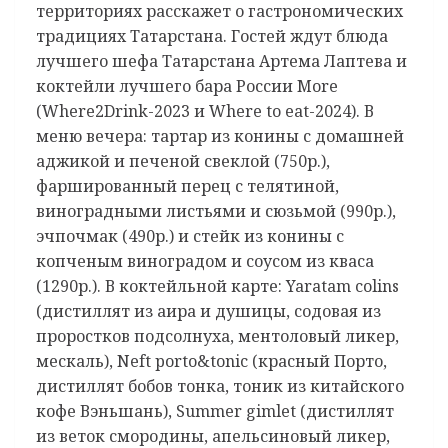
территориях расскажет о гастрономических
традициях Татарстана. Гостей ждут блюда
лучшего шефа Татарстана Артема Лаптева и
коктейли лучшего бара России More
(Where2Drink-2023 и Where to eat-2024). В
меню вечера: тартар из конины с домашней
аджикой и печеной свеклой (750р.),
фаршированный перец с телятиной,
виноградными листьями и сюзьмой (990р.),
эчпочмак (490р.) и стейк из конины с
копченым виноградом и соусом из кваса
(1290р.). В коктейльной карте: Yaratam colins
(дистиллят из аира и душицы, содовая из
проростков подсолнуха, ментоловый ликер,
мескаль), Neft porto&tonic (красный Порто,
дистиллят бобов тонка, тоник из китайского
кофе Вэньшань), Summer gimlet (дистиллят
из веток смородины, апельсиновый ликер,