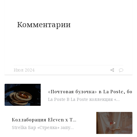
Комментарии
Июл 2024
<
La Poste В La Poste коллекция «почтовых булочек» каждый месяц пополняется новыми вкусами и авторскими рецептами от ремесленных пекарен со...
Коллаборация Eleven x The Blueprint, National Pisco sour day в Alpaca, дружеский баттл 0.75 please Moscow x Sage, моктейли City Beach Club x DARLING*
>
Strelka Бар «Стрелка» запускает новое меню совместно с гастрономической студией Applied Ingredients — бренд-шефом Иваном Дубковым (КМ20, Рихтер) и шефом...