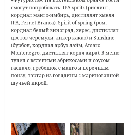
смогут попробовать: ⁠IPA sprits (рислинг,
кордиал манго-имбирь, дистиллят хмеля
IPA, Fernet Branca), ⁠Spirit of spring (ром,
кордиал белый виноград, херес, дистиллят
цветов черемухи, ликер какао) и Sunshine
(бурбон, кордиал арбуз лайм, Amaro
Montenegro, дистиллят корня аира). В меню:
тунец с вялеными абрикосами и соусом
гаспачо, гребешок с манго и перечным
понзу, тартар из говядины с маринованной
щучьей икрой.