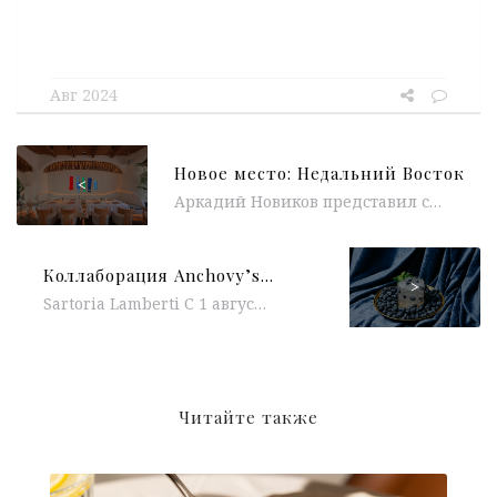
Авг 2024
Новое место: Недальний Восток
<
Аркадий Новиков представил свой новый проект — ресторан «Недальний Восток». В одном пространстве предстали Средняя и Ближняя Азия, Кавказ и...
Коллаборация Anchovy’s Club x ZASPORT, летний гриль-бранч в Eno Bistro, кинопоказ в EVA, азиатский уикенд SEPTA x Hands Asian Bistro
>
Sartoria Lamberti С 1 августа в Sartoria Lamberti стартует заключительная часть коллаборации с брендом EDEM Couture и свадебные платья из...
Читайте также