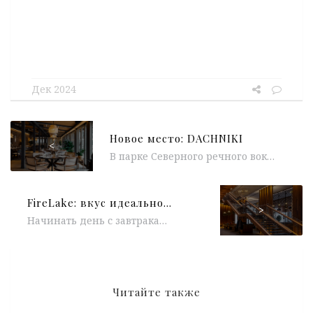
Дек 2024
Новое место: DACHNIKI
<
В парке Северного речного вокзала открылся проект DACHNIKI. За пространство отвечает Арсений Васильчук, для которого DACHNIKI стал первым самостоятельным проектом....
FireLake: вкус идеального дня в Radisson Blu Olympiyskiy
>
Начинать день с завтрака в Radisson Blu Olympiyskiy — значит позволить себе роскошь неспешного утра на высоте, где город расстилается...
Читайте также