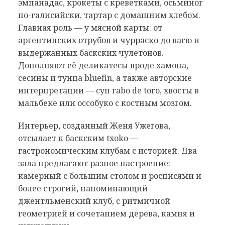
эмпанадас, крокеты с креветками, осьминог
по-галисийски, тартар с домашним хлебом.
Главная роль — у мясной карты: от
аргентинских отрубов и чурраско до вагю и
выдержанных баскских чулетонов.
Дополняют её деликатесы вроде хамона,
сесины и тунца bluefin, а также авторские
интерпретации — суп rabo de toro, хвосты в
мальбеке или оссобуко с костным мозгом.
Интерьер, созданный Женя Ужегова,
отсылает к баскским txoko —
гастрономическим клубам с историей. Два
зала предлагают разное настроение:
камерный с большим столом и росписями и
более строгий, напоминающий
джентльменский клуб, с ритмичной
геометрией и сочетанием дерева, камня и