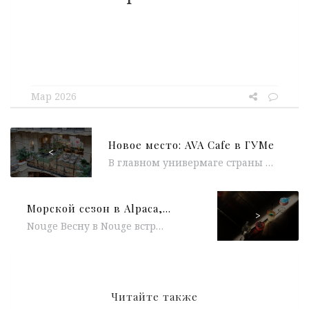
Мар 2026
Новое место: AVA Cafe в ГУМе
<
В главном универмаге страны открылся AVA Cafe на 56 посадочных мест — новая локация легендарного проекта с Патриарших. За концепцией...
Морской сезон в Alpaca, новый гастрономический сет в Björn, «дачное чаепитие» в Dachniki, день тунца в Kiyomi, ужин в формате омакасе в Jun, гастрольный проект ресторана SAVVA и бара «Шаляпин»
>
Nouge Весну в Nouge встречают не просто обновлением барной карты, а новой художественной концепцией. Шеф-бармен Максим Артемов создал коллекцию коктейлей,...
Читайте также