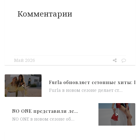
Комментарии
Май 2026
<
Furla в новом сезоне делает ставку на две ключевые модели — практичную Debby и более утончённую Tonie, переосмысляя их через...
NO ONE представили летний лукбук Mezzogiorno a Santorini
>
NO ONE в новом сезоне обращается к эстетике Кикладского архипелага и античному наследию Средиземноморья. Лукбук Mezzogiorno a Santorini вдохновлён бело-синими...