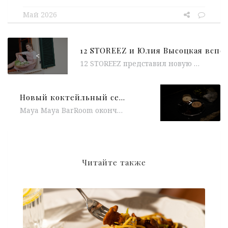
Май 2026
<
12 STOREEZ представил новую историю «Знакомое счастье» — о простых летних моментах, которые остаются с человеком на всю жизнь. Главной героиней...
Новый коктейльный сезон Maya BarRoom, коллаборация La Raquette by Pinskiy & Co x Holika Holika, lagom-сеты в Björn, гастрономический ужин Amber x Olluco, «дикий обед» в ENO Bistro
>
Maya Maya BarRoom окончательно отделяется от ресторанного сценария и всё увереннее существует как самостоятельный бар — со своей атмосферой, ритмом...
Читайте также