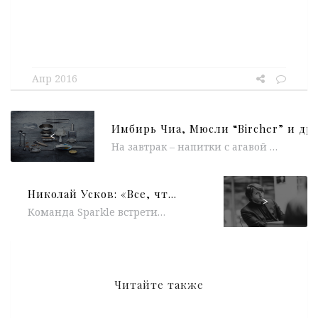
Апр 2016
<
На завтрак – напитки с агавой или шпинатом, на вечер – коктейли с ягодами Годжи, куркумой и ванильными смесями. Новые...
Николай Усков: «Все, что хорошо сделано — это сексуально»
>
Команда Sparkle встретилась с Николаем Усковым незадолго до его назначения на должность главного редактора журнала Forbes Россия. Мы поговорили с...
Читайте также