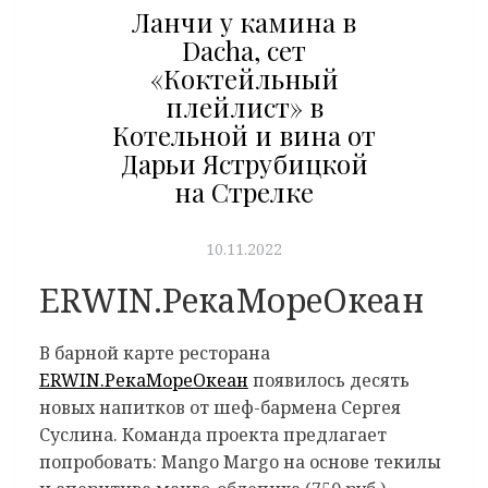
Ланчи у камина в
Dacha, сет
«Коктейльный
плейлист» в
Котельной и вина от
Дарьи Яструбицкой
на Стрелке
10.11.2022
ERWIN.РекаМореОкеан
В барной карте ресторана
ERWIN.РекаМореОкеан
появилось десять
новых напитков от шеф-бармена Сергея
Суслина. Команда проекта предлагает
попробовать: Mango Margo на основе текилы