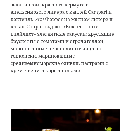
эвкалиптом, красного вермута и
апельсинового ликера с каплей Campari и
коктейль Grasshopper на мятном ликере и
какао. Сопровождают «Коктейльный
плейлист» элегантные закуски: хрустящие
брускетты с томатами и страчателлой,
маринованные перепелиные яйца по-
гонконски, маринованные
средиземноморские оливки, пастрами с
крем-чизом и корнишонами.