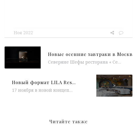
Ноя 2022
<
Северяне Шефы ресторана « Северяне » Георгий Троян и Алексей Усов представили обновленное меню завтраков. Начать рекомендуем с каши из печи, здесь...
Новый формат LILA Restaurant
>
17 ноября в новой концепции откроется LILA Restaurant в особняке на Сретенке. Бренд-шефом ресторана стал Режис Тригель, который отвечает за все проекты...
Читайте также