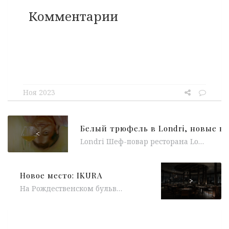
Комментарии
Ноя 2023
<
Londri Шеф-повар ресторана Londri Александра Штепа представил новое special меню с белым трюфелем. Уже можно попробовать тартар из говядины с...
Новое место: IKURA
>
На Рождественском бульваре (прямо над Горынычем) открылся ресторан IKURA. В концепции проекта — Izakaya nikkei, где сочетаются аутентичность японских ресторанов...