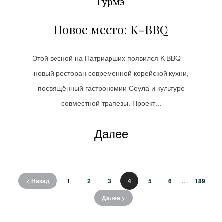
Гурмэ
Новое место: K-BBQ
Этой весной на Патриарших появился K-BBQ —
новый ресторан современной корейской кухни,
посвящённый гастрономии Сеула и культуре
совместной трапезы. Проект...
Далее
…
< Назад
1
2
3
4
5
6
189
Далее >