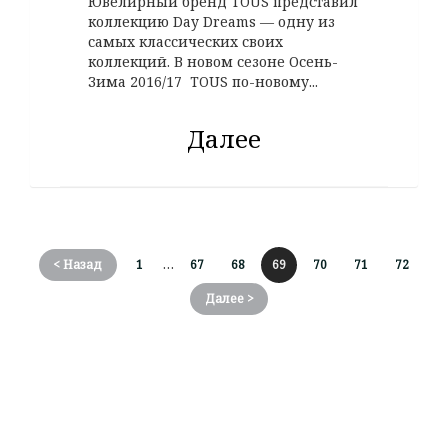
Ювелирный бренд TOUS представил
коллекцию Day Dreams — одну из
самых классических своих
коллекций. В новом сезоне Осень-
Зима 2016/17 TOUS по-новому...
Далее
…
< Назад
1
67
68
69
70
71
72
Далее >