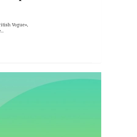
itish Vogue»,
..