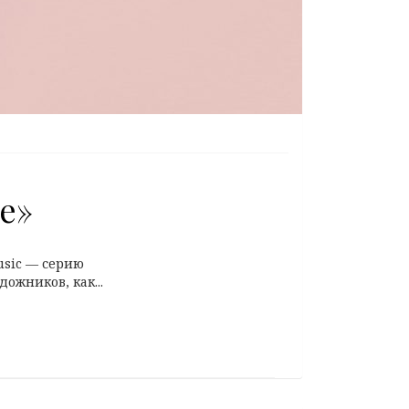
ge»
usic — серию
жников, как...